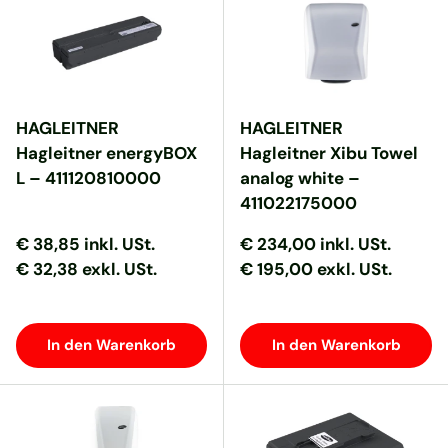
HAGLEITNER
HAGLEITNER
Hagleitner energyBOX
Hagleitner Xibu Towel
L – 411120810000
analog white –
411022175000
Normaler Preis
Normaler Preis
Normaler Preis
Normaler Preis
€ 38,85
inkl. USt.
€ 234,00
inkl. USt.
€ 32,38 exkl. USt.
€ 195,00 exkl. USt.
In den Warenkorb
In den Warenkorb