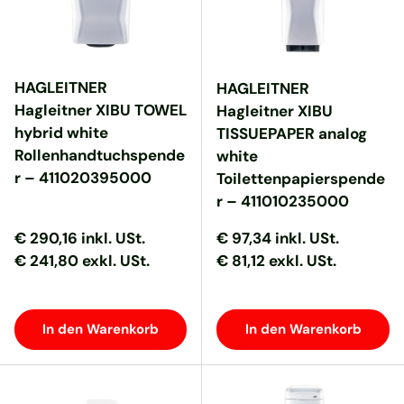
HAGLEITNER
HAGLEITNER
Hagleitner XIBU TOWEL
Hagleitner XIBU
hybrid white
TISSUEPAPER analog
Rollenhandtuchspende
white
r – 411020395000
Toilettenpapierspende
r – 411010235000
Normaler Preis
Normaler Preis
Normaler Preis
Normaler Preis
€ 290,16
inkl. USt.
€ 97,34
inkl. USt.
€ 241,80 exkl. USt.
€ 81,12 exkl. USt.
In den Warenkorb
In den Warenkorb