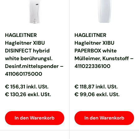
HAGLEITNER
HAGLEITNER
Hagleitner XIBU
Hagleitner XIBU
DISINFECT hybrid
PAPERBOX white
white berührungsl.
Mülleimer, Kunststoff –
Desinf.mittelspender –
411022336100
411060175000
Normaler Preis
Normaler Preis
Normaler Preis
Normaler Preis
€ 156,31
inkl. USt.
€ 118,87
inkl. USt.
€ 130,26 exkl. USt.
€ 99,06 exkl. USt.
In den Warenkorb
In den Warenkorb