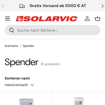
Vorherige
Nä
Gratis Versand ab 5000 € AT
Direkt zum Inhalt
Einloggen
Ein
Suchen
Suchen
Startseite
Spender
Spender
(8 produkte)
Sortieren nach
meistverkauft