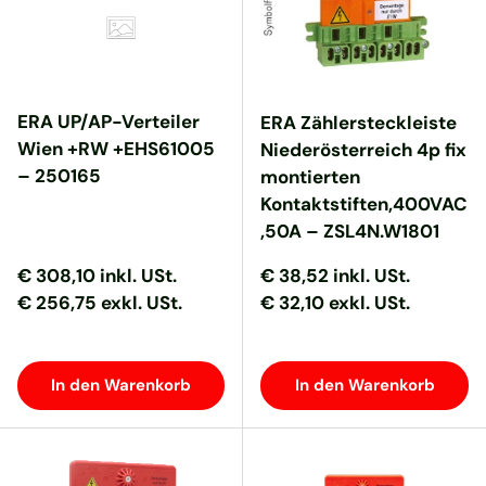
ERA UP/AP-Verteiler
ERA Zählersteckleiste
Wien +RW +EHS61005
Niederösterreich 4p fix
– 250165
montierten
Kontaktstiften,400VAC
,50A – ZSL4N.W1801
Normaler Preis
Normaler Preis
Normaler Preis
Normaler Preis
€ 308,10
inkl. USt.
€ 38,52
inkl. USt.
€ 256,75 exkl. USt.
€ 32,10 exkl. USt.
In den Warenkorb
In den Warenkorb