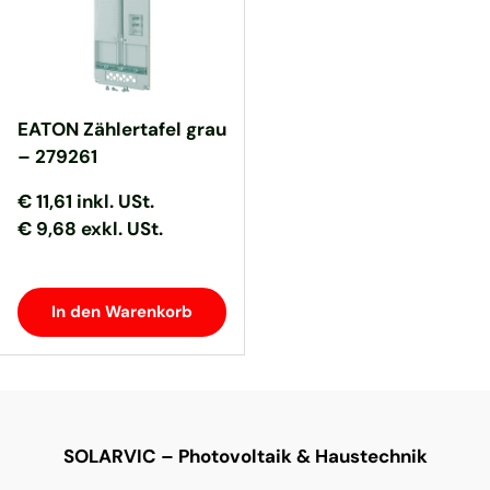
EATON Zählertafel grau
– 279261
Normaler Preis
Normaler Preis
€ 11,61
inkl. USt.
€ 9,68 exkl. USt.
In den Warenkorb
SOLARVIC – Photovoltaik & Haustechnik