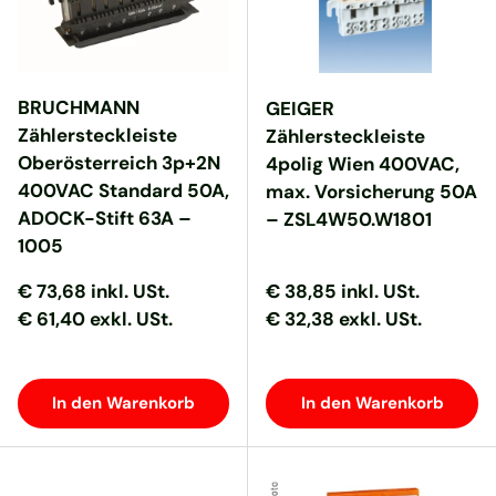
BRUCHMANN
GEIGER
Zählersteckleiste
Zählersteckleiste
Oberösterreich 3p+2N
4polig Wien 400VAC,
400VAC Standard 50A,
max. Vorsicherung 50A
ADOCK-Stift 63A –
– ZSL4W50.W1801
1005
Normaler Preis
Normaler Preis
Normaler Preis
Normaler Preis
€ 73,68
inkl. USt.
€ 38,85
inkl. USt.
€ 61,40 exkl. USt.
€ 32,38 exkl. USt.
In den Warenkorb
In den Warenkorb