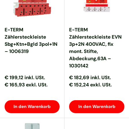
E-TERM
E-TERM
Zählersteckleiste
Zählersteckleiste EVN
Sbg+Ktn+Bgld 3pol+1N
3p+2N 400VAC, fix
– 1006319
mont. Stifte,
Abdeckung,63A –
1030142
Normaler Preis
Normaler Preis
Normaler Preis
Normaler Preis
€ 199,12
inkl. USt.
€ 182,69
inkl. USt.
€ 165,93 exkl. USt.
€ 152,24 exkl. USt.
In den Warenkorb
In den Warenkorb