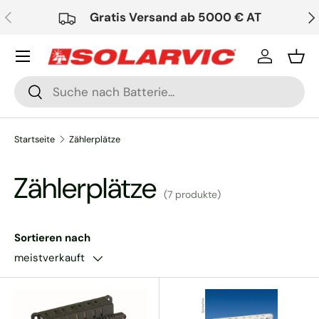
Vorherige
Nä
Gratis Versand ab 5000 € AT
Direkt zum Inhalt
Einloggen
Ein
Suchen
Suchen
Startseite
Zählerplätze
Zählerplätze
(7 produkte)
Sortieren nach
meistverkauft