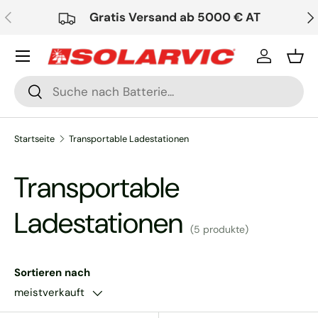
Vorherige
Nä
Gratis Versand ab 5000 € AT
Direkt zum Inhalt
Einloggen
Ein
Suchen
Suchen
Startseite
Transportable Ladestationen
Transportable
Ladestationen
(5 produkte)
Sortieren nach
meistverkauft