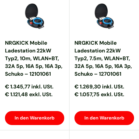
NRGKICK Mobile
NRGKICK Mobile
Ladestation 22kW
Ladestation 22kW
Typ2, 10m, WLAN+BT,
Typ2, 7.5m, WLAN+BT,
32A 5p, 16A 5p, 16A 3p,
32A 5p, 16A 5p, 16A 3p,
Schuko – 12101061
Schuko – 12701061
Normaler Preis
Normaler Preis
Normaler Preis
Normaler Preis
€ 1.345,77
inkl. USt.
€ 1.269,30
inkl. USt.
€ 1.121,48 exkl. USt.
€ 1.057,75 exkl. USt.
In den Warenkorb
In den Warenkorb