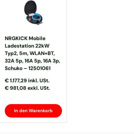
NRGKICK Mobile
Ladestation 22kW
Typ2, 5m, WLAN+BT,
32A 5p, 16A 5p, 16A 3p,
Schuko – 12501061
Normaler Preis
Normaler Preis
€ 1.177,29
inkl. USt.
€ 981,08 exkl. USt.
In den Warenkorb