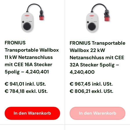
FRONIUS
FRONIUS Transportable
Transportable Wallbox
Wallbox 22 kW
11 kW Netzanschluss
Netzanschluss mit CEE
mit CEE 16A Stecker
32A Stecker 5polig –
5polig – 4,240,401
4,240,400
Normaler Preis
Normaler Preis
Normaler Preis
Normaler Preis
€ 941,01
inkl. USt.
€ 967,45
inkl. USt.
€ 784,18 exkl. USt.
€ 806,21 exkl. USt.
In den Warenkorb
In den Warenkorb