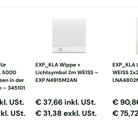
nkorb
In den Warenkorb
In d
für
EXP_KLA Wippe +
EXP_KLA 
A 5000
Lichtsymbol 2m WEISS –
WEISS 2x
een in der
EXP N4915M2AN
LNA4802
 – 345101
s
reis
Normaler Preis
Normaler Preis
Normaler
Normal
kl. USt.
€ 37,66
inkl. USt.
€ 90,
kl. USt.
€ 31,38 exkl. USt.
€ 75,72