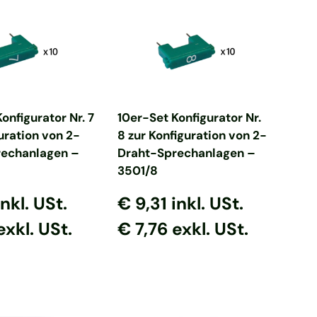
en Warenkorb
In den Warenkorb
onfigurator Nr. 7
10er-Set Konfigurator Nr.
uration von 2-
8 zur Konfiguration von 2-
rechanlagen –
Draht-Sprechanlagen –
3501/8
 Preis
er Preis
Normaler Preis
Normaler Preis
inkl. USt.
€ 9,31
inkl. USt.
exkl. USt.
€ 7,76 exkl. USt.