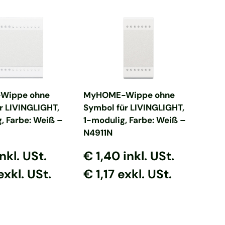
en Warenkorb
In den Warenkorb
Wippe ohne
MyHOME-Wippe ohne
r LIVINGLIGHT,
Symbol für LIVINGLIGHT,
, Farbe: Weiß –
1-modulig, Farbe: Weiß –
N4911N
 Preis
er Preis
Normaler Preis
Normaler Preis
inkl. USt.
€ 1,40
inkl. USt.
exkl. USt.
€ 1,17 exkl. USt.