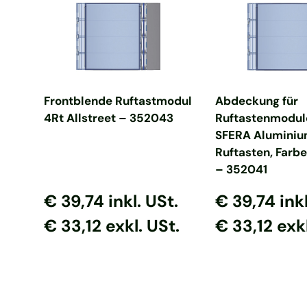
In den Warenkorb
In den Ware
Frontblende Ruftastmodul
Abdeckung für
4Rt Allstreet – 352043
Ruftastenmodul
SFERA Aluminiu
Ruftasten, Farbe
– 352041
Normaler Preis
Normaler Preis
Normaler Prei
Normaler P
€ 39,74
inkl. USt.
€ 39,74
ink
€ 33,12 exkl. USt.
€ 33,12 exkl