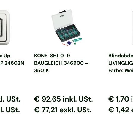
nkorb
In den Warenkorb
In d
x Up
KONF-SET 0-9
Blindabde
XP 24602N
BAUGLEICH 346900 –
LIVINGLIG
3501K
Farbe: We
s
reis
Normaler Preis
Normaler Preis
Normaler
Normal
l. USt.
€ 92,65
inkl. USt.
€ 1,70
l. USt.
€ 77,21 exkl. USt.
€ 1,42 