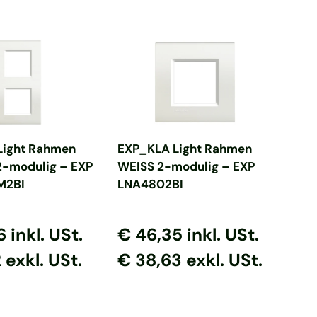
en Warenkorb
In den Warenkorb
Light Rahmen
EXP_KLA Light Rahmen
2-modulig – EXP
WEISS 2-modulig – EXP
M2BI
LNA4802BI
 Preis
er Preis
Normaler Preis
Normaler Preis
86
inkl. USt.
€ 46,35
inkl. USt.
 exkl. USt.
€ 38,63 exkl. USt.