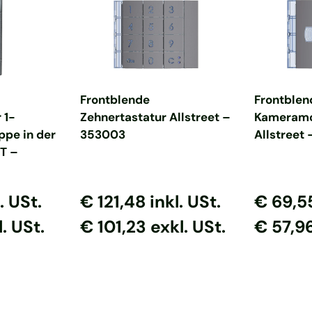
nkorb
In den Warenkorb
In d
Frontblende
Frontblen
 1-
Zehnertastatur Allstreet –
Kameramo
ppe in der
353003
Allstreet
T –
s
reis
Normaler Preis
Normaler Preis
Normaler
Normal
. USt.
€ 121,48
inkl. USt.
€ 69,5
. USt.
€ 101,23 exkl. USt.
€ 57,96