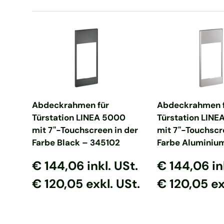
In den Warenkorb
In den Ware
Abdeckrahmen für
Abdeckrahmen 
Türstation LINEA 5000
Türstation LINE
mit 7''-Touchscreen in der
mit 7''-Touchscr
Farbe Black – 345102
Farbe Aluminium
Normaler Preis
Normaler Preis
Normaler Prei
Normaler P
€ 144,06
inkl. USt.
€ 144,06
in
€ 120,05 exkl. USt.
€ 120,05 ex