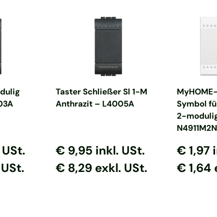
nkorb
In den Warenkorb
In d
dulig
Taster Schließer Sl 1-M
MyHOME-
03A
Anthrazit – L4005A
Symbol fü
2-modulig
N4911M2N
s
reis
Normaler Preis
Normaler Preis
Normaler
Normal
. USt.
€ 9,95
inkl. USt.
€ 1,97
 USt.
€ 8,29 exkl. USt.
€ 1,64 