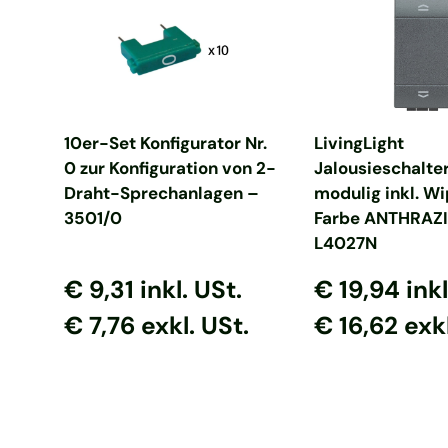
In den Warenkorb
In den Ware
10er-Set Konfigurator Nr.
LivingLight
0 zur Konfiguration von 2-
Jalousieschalter
Draht-Sprechanlagen –
modulig inkl. Wi
3501/0
Farbe ANTHRAZI
L4027N
Normaler Preis
Normaler Preis
Normaler Prei
Normaler P
€ 9,31
inkl. USt.
€ 19,94
inkl
€ 7,76 exkl. USt.
€ 16,62 exkl