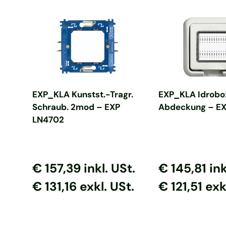
In den Warenkorb
In den Ware
EXP_KLA Kunstst.-Tragr.
EXP_KLA Idrobo
Schraub. 2mod – EXP
Abdeckung – E
LN4702
Normaler Preis
Normaler Preis
Normaler Prei
Normaler P
€ 157,39
inkl. USt.
€ 145,81
ink
€ 131,16 exkl. USt.
€ 121,51 exk