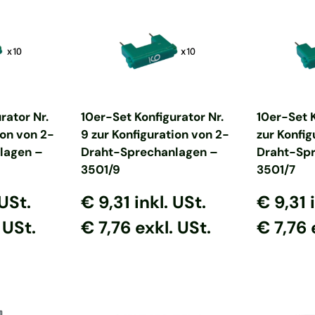
nkorb
In den Warenkorb
In d
rator Nr.
10er-Set Konfigurator Nr.
10er-Set K
ion von 2-
9 zur Konfiguration von 2-
zur Konfig
lagen –
Draht-Sprechanlagen –
Draht-Sp
3501/9
3501/7
s
reis
Normaler Preis
Normaler Preis
Normaler
Normal
 USt.
€ 9,31
inkl. USt.
€ 9,31
 USt.
€ 7,76 exkl. USt.
€ 7,76 