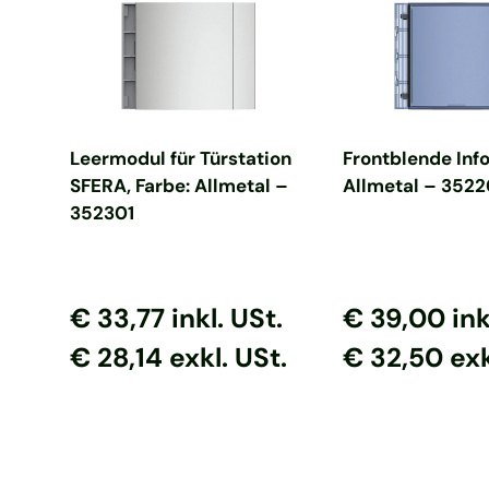
In den Warenkorb
In den Ware
Leermodul für Türstation
Frontblende Inf
SFERA, Farbe: Allmetal –
Allmetal – 3522
352301
Normaler Preis
Normaler Preis
Normaler Prei
Normaler P
€ 33,77
inkl. USt.
€ 39,00
ink
€ 28,14 exkl. USt.
€ 32,50 exk