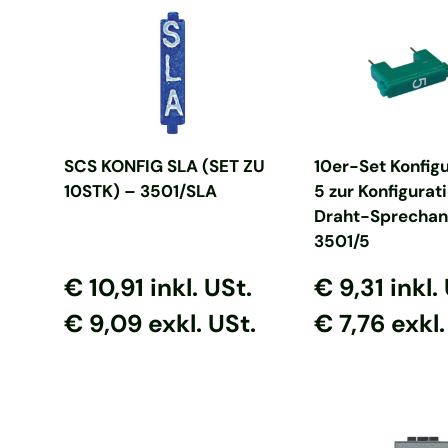
In den Warenkorb
In den Ware
SCS KONFIG SLA (SET ZU
10er-Set Konfigu
10STK) – 3501/SLA
5 zur Konfigurat
Draht-Sprechan
3501/5
Normaler Preis
Normaler Preis
Normaler Prei
Normaler P
€ 10,91
inkl. USt.
€ 9,31
inkl.
€ 9,09 exkl. USt.
€ 7,76 exkl.