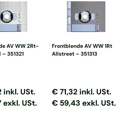
en Warenkorb
In den Warenkorb
nde AV WW 2Rt-
Frontblende AV WW 1Rt
l – 351321
Allstreet – 351313
 Preis
er Preis
Normaler Preis
Normaler Preis
2
inkl. USt.
€ 71,32
inkl. USt.
 exkl. USt.
€ 59,43 exkl. USt.