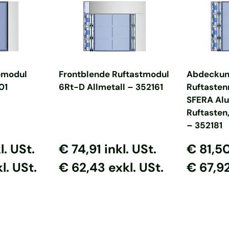
nkorb
In den Warenkorb
In d
omodul
Frontblende Ruftastmodul
Abdeckun
01
6Rt-D Allmetall – 352161
Ruftaste
SFERA Alu
Ruftasten,
– 352181
s
reis
Normaler Preis
Normaler Preis
Normaler
Normal
l. USt.
€ 74,91
inkl. USt.
€ 81,5
l. USt.
€ 62,43 exkl. USt.
€ 67,92