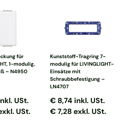
en Warenkorb
In den Warenkorb
ckung für
Kunststoff-Tragring 7-
HT, 1-modulig,
modulig für LIVINGLIGHT-
iß – N4950
Einsätze mit
Schraubbefestigung –
LN4707
 Preis
er Preis
Normaler Preis
Normaler Preis
inkl. USt.
€ 8,74
inkl. USt.
exkl. USt.
€ 7,28 exkl. USt.