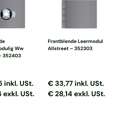
en Warenkorb
In den Warenkorb
de
Frontblende Leermodul
dulig Ww
Allstreet – 352303
 – 352403
 Preis
er Preis
Normaler Preis
Normaler Preis
5
inkl. USt.
€ 33,77
inkl. USt.
 exkl. USt.
€ 28,14 exkl. USt.