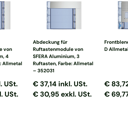
nkorb
In den Warenkorb
In d
Abdeckung für
Frontble
e von
Ruftastenmodule von
D Allmeta
m, 4
SFERA Aluminium, 3
: Allmetal
Ruftasten, Farbe: Allmetal
– 352031
s
reis
Normaler Preis
Normaler Preis
Normaler
Normal
l. USt.
€ 37,14
inkl. USt.
€ 83,7
. USt.
€ 30,95 exkl. USt.
€ 69,77