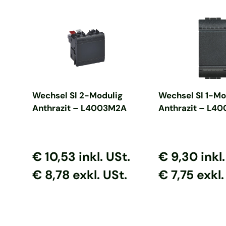
In den Warenkorb
In den Ware
Wechsel Sl 2-Modulig
Wechsel Sl 1-Mo
Anthrazit – L4003M2A
Anthrazit – L40
Normaler Preis
Normaler Preis
Normaler Prei
Normaler P
€ 10,53
inkl. USt.
€ 9,30
inkl
€ 8,78 exkl. USt.
€ 7,75 exkl.