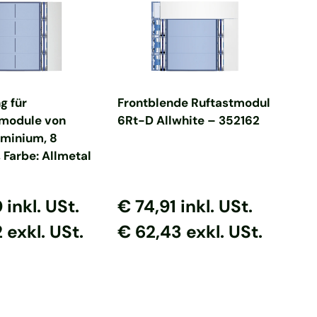
en Warenkorb
In den Warenkorb
g für
Frontblende Ruftastmodul
nmodule von
6Rt-D Allwhite – 352162
minium, 8
 Farbe: Allmetal
 Preis
er Preis
Normaler Preis
Normaler Preis
0
inkl. USt.
€ 74,91
inkl. USt.
 exkl. USt.
€ 62,43 exkl. USt.