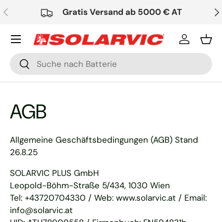
Vorherige
Nä
Gratis Versand ab 5000 € AT
Direkt zum Inhalt
Einloggen
Ein
Suchen
Suchen
AGB
Allgemeine Geschäftsbedingungen (AGB) Stand
26.8.25
SOLARVIC PLUS GmbH
Leopold-Böhm-Straße 5/434, 1030 Wien
Tel: +43720704330 / Web: www.solarvic.at / Email:
info@solarvic.at