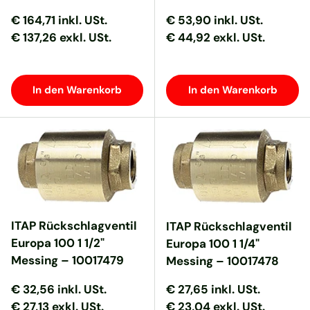
Normaler Preis
Normaler Preis
Normaler Preis
Normaler Preis
€ 164,71
inkl. USt.
€ 53,90
inkl. USt.
€ 137,26 exkl. USt.
€ 44,92 exkl. USt.
In den Warenkorb
In den Warenkorb
ITAP Rückschlagventil
ITAP Rückschlagventil
Europa 100 1 1/2"
Europa 100 1 1/4"
Messing – 10017479
Messing – 10017478
Normaler Preis
Normaler Preis
Normaler Preis
Normaler Preis
€ 32,56
inkl. USt.
€ 27,65
inkl. USt.
€ 27,13 exkl. USt.
€ 23,04 exkl. USt.