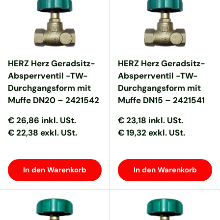
HERZ Herz Geradsitz-
HERZ Herz Geradsitz-
Absperrventil -TW-
Absperrventil -TW-
Durchgangsform mit
Durchgangsform mit
Muffe DN20 – 2421542
Muffe DN15 – 2421541
Normaler Preis
Normaler Preis
Normaler Preis
Normaler Preis
€ 26,86
inkl. USt.
€ 23,18
inkl. USt.
€ 22,38 exkl. USt.
€ 19,32 exkl. USt.
In den Warenkorb
In den Warenkorb