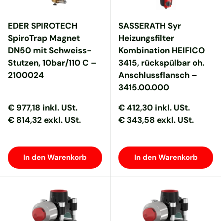
EDER SPIROTECH
SASSERATH Syr
SpiroTrap Magnet
Heizungsfilter
DN50 mit Schweiss-
Kombination HEIFICO
Stutzen, 10bar/110 C –
3415, rückspülbar oh.
2100024
Anschlussflansch –
3415.00.000
Normaler Preis
Normaler Preis
Normaler Preis
Normaler Preis
€ 977,18
inkl. USt.
€ 412,30
inkl. USt.
€ 814,32 exkl. USt.
€ 343,58 exkl. USt.
In den Warenkorb
In den Warenkorb