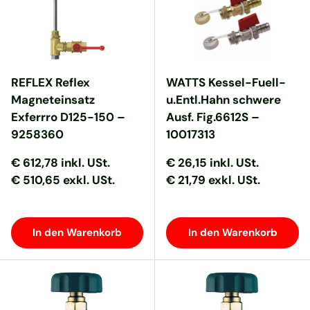
REFLEX Reflex
WATTS Kessel-Fuell-
Magneteinsatz
u.Entl.Hahn schwere
Exferrro D125-150 –
Ausf. Fig.6612S –
9258360
10017313
Normaler Preis
Normaler Preis
Normaler Preis
Normaler Preis
€ 612,78
inkl. USt.
€ 26,15
inkl. USt.
€ 510,65 exkl. USt.
€ 21,79 exkl. USt.
In den Warenkorb
In den Warenkorb