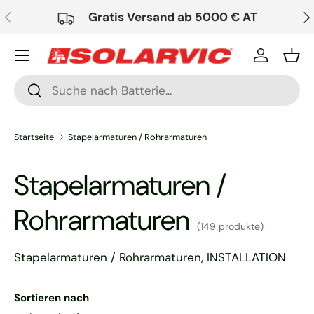
Vorherige
Nä
Gratis Versand ab 5000 € AT
Direkt zum Inhalt
Einloggen
Ein
Suchen
Suchen
Startseite
Stapelarmaturen / Rohrarmaturen
Stapelarmaturen /
Rohrarmaturen
(149 produkte)
Stapelarmaturen / Rohrarmaturen, INSTALLATION
Sortieren nach