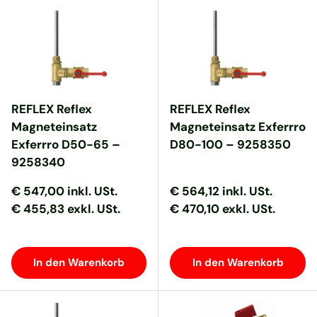
REFLEX Reflex
REFLEX Reflex
Magneteinsatz
Magneteinsatz Exferrro
Exferrro D50-65 –
D80-100 – 9258350
9258340
Normaler Preis
Normaler Preis
Normaler Preis
Normaler Preis
€ 547,00
inkl. USt.
€ 564,12
inkl. USt.
€ 455,83 exkl. USt.
€ 470,10 exkl. USt.
In den Warenkorb
In den Warenkorb