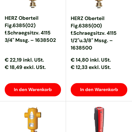
HERZ Oberteil
HERZ Oberteil
Fig.6385(02)
Fig.6385(00)
f.Schraegsitzv. 4115
f.Schraegsitzv. 4115
3/4" Mssg. – 1638502
1/2"u.3/8" Mssg. –
1638500
Normaler Preis
Normaler Preis
Normaler Preis
Normaler Preis
€ 22,19
inkl. USt.
€ 14,80
inkl. USt.
€ 18,49 exkl. USt.
€ 12,33 exkl. USt.
In den Warenkorb
In den Warenkorb