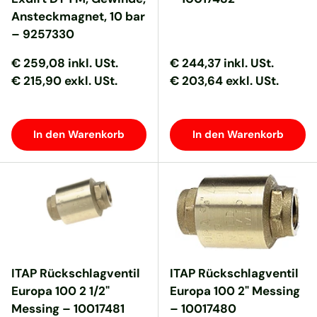
Ansteckmagnet, 10 bar
– 9257330
Normaler Preis
Normaler Preis
Normaler Preis
Normaler Preis
€ 259,08
inkl. USt.
€ 244,37
inkl. USt.
€ 215,90 exkl. USt.
€ 203,64 exkl. USt.
In den Warenkorb
In den Warenkorb
ITAP Rückschlagventil
ITAP Rückschlagventil
Europa 100 2 1/2"
Europa 100 2" Messing
Messing – 10017481
– 10017480