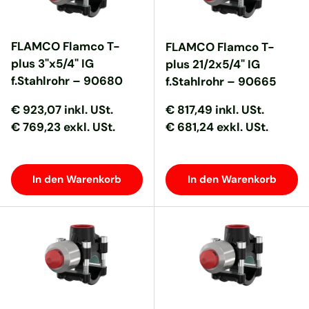
FLAMCO Flamco T-
FLAMCO Flamco T-
plus 3"x5/4" IG
plus 21/2x5/4" IG
f.Stahlrohr – 90680
f.Stahlrohr – 90665
Normaler Preis
Normaler Preis
Normaler Preis
Normaler Preis
€ 923,07
inkl. USt.
€ 817,49
inkl. USt.
€ 769,23 exkl. USt.
€ 681,24 exkl. USt.
In den Warenkorb
In den Warenkorb