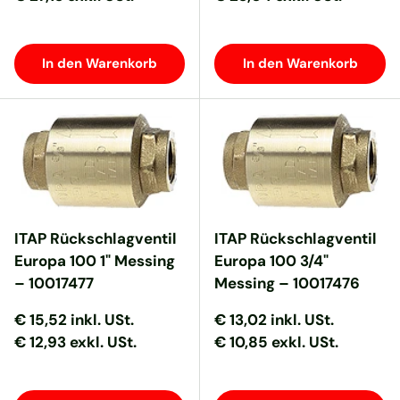
In den Warenkorb
In den Warenkorb
ITAP Rückschlagventil
ITAP Rückschlagventil
Europa 100 1" Messing
Europa 100 3/4"
– 10017477
Messing – 10017476
Normaler Preis
Normaler Preis
Normaler Preis
Normaler Preis
€ 15,52
inkl. USt.
€ 13,02
inkl. USt.
€ 12,93 exkl. USt.
€ 10,85 exkl. USt.