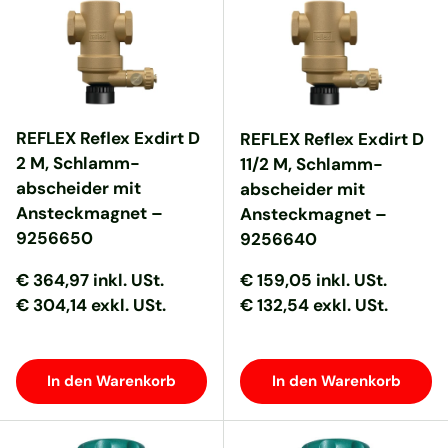
REFLEX Reflex Exdirt D
REFLEX Reflex Exdirt D
2 M, Schlamm-
11/2 M, Schlamm-
abscheider mit
abscheider mit
Ansteckmagnet –
Ansteckmagnet –
9256650
9256640
Normaler Preis
Normaler Preis
Normaler Preis
Normaler Preis
€ 364,97
inkl. USt.
€ 159,05
inkl. USt.
€ 304,14 exkl. USt.
€ 132,54 exkl. USt.
In den Warenkorb
In den Warenkorb