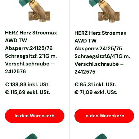
HERZ Herz Stroemax
HERZ Herz Stroemax
AWD TW
AWD TW
Absperrv.24125/76
Absperrv.24125/75
Schraegsitzf. 2"IG m.
Schraegsitzf.6/4"IG m.
Verschl.schraube –
Verschl.schraube –
2412576
2412575
Normaler Preis
Normaler Preis
Normaler Preis
Normaler Preis
€ 138,83
inkl. USt.
€ 85,31
inkl. USt.
€ 115,69 exkl. USt.
€ 71,09 exkl. USt.
In den Warenkorb
In den Warenkorb