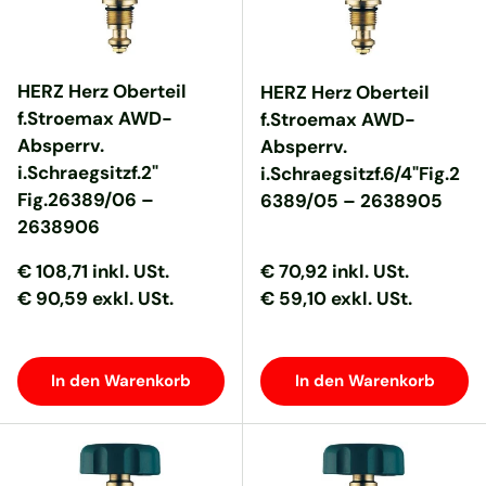
HERZ Herz Oberteil
HERZ Herz Oberteil
f.Stroemax AWD-
f.Stroemax AWD-
Absperrv.
Absperrv.
i.Schraegsitzf.2"
i.Schraegsitzf.6/4"Fig.2
Fig.26389/06 –
6389/05 – 2638905
2638906
Normaler Preis
Normaler Preis
Normaler Preis
Normaler Preis
€ 108,71
inkl. USt.
€ 70,92
inkl. USt.
€ 90,59 exkl. USt.
€ 59,10 exkl. USt.
In den Warenkorb
In den Warenkorb