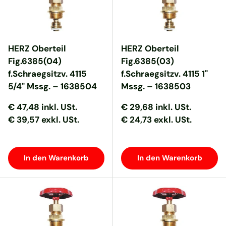
HERZ Oberteil
HERZ Oberteil
Fig.6385(04)
Fig.6385(03)
f.Schraegsitzv. 4115
f.Schraegsitzv. 4115 1"
5/4" Mssg. – 1638504
Mssg. – 1638503
Normaler Preis
Normaler Preis
Normaler Preis
Normaler Preis
€ 47,48
inkl. USt.
€ 29,68
inkl. USt.
€ 39,57 exkl. USt.
€ 24,73 exkl. USt.
In den Warenkorb
In den Warenkorb