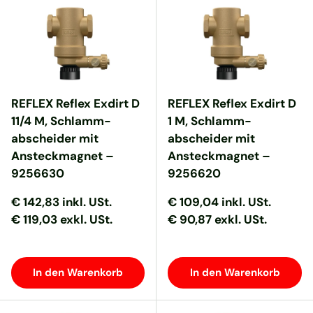
REFLEX Reflex Exdirt D
REFLEX Reflex Exdirt D
11/4 M, Schlamm-
1 M, Schlamm-
abscheider mit
abscheider mit
Ansteckmagnet –
Ansteckmagnet –
9256630
9256620
Normaler Preis
Normaler Preis
Normaler Preis
Normaler Preis
€ 142,83
inkl. USt.
€ 109,04
inkl. USt.
€ 119,03 exkl. USt.
€ 90,87 exkl. USt.
In den Warenkorb
In den Warenkorb