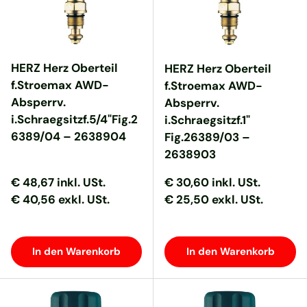
HERZ Herz Oberteil
HERZ Herz Oberteil
f.Stroemax AWD-
f.Stroemax AWD-
Absperrv.
Absperrv.
i.Schraegsitzf.5/4"Fig.2
i.Schraegsitzf.1"
6389/04 – 2638904
Fig.26389/03 –
2638903
Normaler Preis
Normaler Preis
Normaler Preis
Normaler Preis
€ 48,67
inkl. USt.
€ 30,60
inkl. USt.
€ 40,56 exkl. USt.
€ 25,50 exkl. USt.
In den Warenkorb
In den Warenkorb