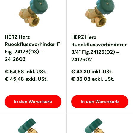
HERZ Herz
HERZ Herz
Rueckflussverhinder 1"
Rueckflussverhinderer
Fig. 24126(03) –
3/4" Fig.24126(02) –
2412603
2412602
Normaler Preis
Normaler Preis
Normaler Preis
Normaler Preis
€ 54,58
inkl. USt.
€ 43,30
inkl. USt.
€ 45,48 exkl. USt.
€ 36,08 exkl. USt.
In den Warenkorb
In den Warenkorb