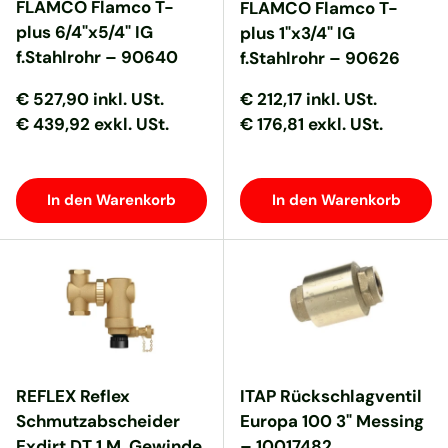
FLAMCO Flamco T-
FLAMCO Flamco T-
plus 6/4"x5/4" IG
plus 1"x3/4" IG
f.Stahlrohr – 90640
f.Stahlrohr – 90626
Normaler Preis
Normaler Preis
Normaler Preis
Normaler Preis
€ 527,90
inkl. USt.
€ 212,17
inkl. USt.
€ 439,92 exkl. USt.
€ 176,81 exkl. USt.
In den Warenkorb
In den Warenkorb
REFLEX Reflex
ITAP Rückschlagventil
Schmutzabscheider
Europa 100 3" Messing
Exdirt DT 1 M, Gewinde,
– 10017482