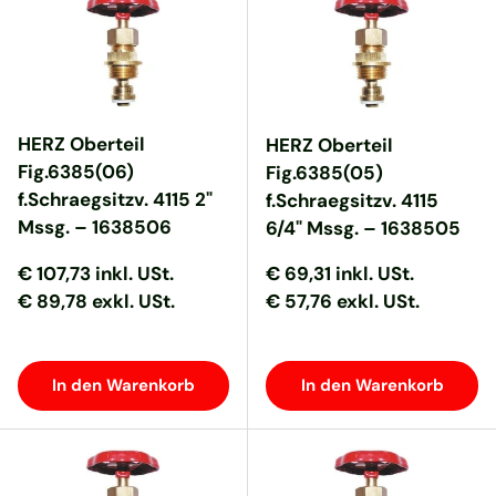
HERZ Oberteil
HERZ Oberteil
Fig.6385(06)
Fig.6385(05)
f.Schraegsitzv. 4115 2"
f.Schraegsitzv. 4115
Mssg. – 1638506
6/4" Mssg. – 1638505
Normaler Preis
Normaler Preis
Normaler Preis
Normaler Preis
€ 107,73
inkl. USt.
€ 69,31
inkl. USt.
€ 89,78 exkl. USt.
€ 57,76 exkl. USt.
In den Warenkorb
In den Warenkorb