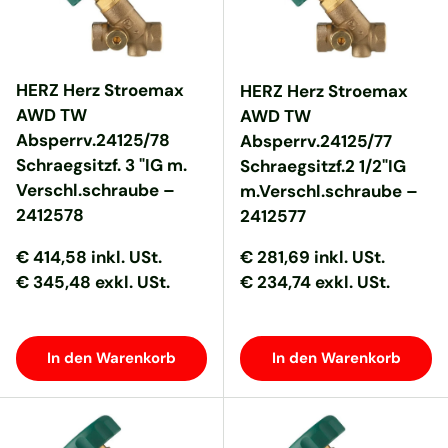
HERZ Herz Stroemax
HERZ Herz Stroemax
AWD TW
AWD TW
Absperrv.24125/78
Absperrv.24125/77
Schraegsitzf. 3 "IG m.
Schraegsitzf.2 1/2"IG
Verschl.schraube –
m.Verschl.schraube –
2412578
2412577
Normaler Preis
Normaler Preis
Normaler Preis
Normaler Preis
€ 414,58
inkl. USt.
€ 281,69
inkl. USt.
€ 345,48 exkl. USt.
€ 234,74 exkl. USt.
In den Warenkorb
In den Warenkorb