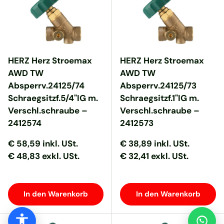
HERZ Herz Stroemax
HERZ Herz Stroemax
AWD TW
AWD TW
Absperrv.24125/74
Absperrv.24125/73
Schraegsitzf.5/4"IG m.
Schraegsitzf.1"IG m.
Verschl.schraube –
Verschl.schraube –
2412574
2412573
Normaler Preis
Normaler Preis
Normaler Preis
Normaler Preis
€ 58,59
inkl. USt.
€ 38,89
inkl. USt.
€ 48,83 exkl. USt.
€ 32,41 exkl. USt.
In den Warenkorb
In den Warenkorb