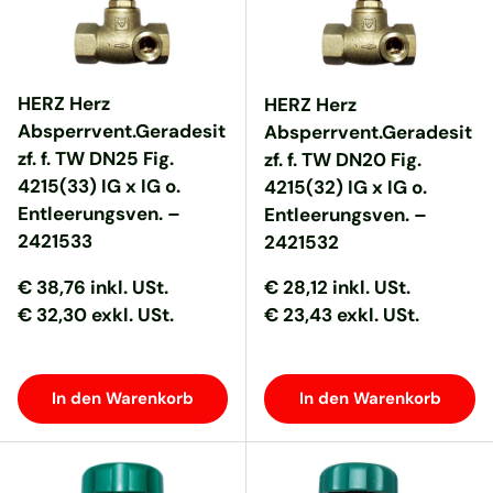
HERZ Herz
HERZ Herz
Absperrvent.Geradesit
Absperrvent.Geradesit
zf. f. TW DN25 Fig.
zf. f. TW DN20 Fig.
4215(33) IG x IG o.
4215(32) IG x IG o.
Entleerungsven. –
Entleerungsven. –
2421533
2421532
Normaler Preis
Normaler Preis
Normaler Preis
Normaler Preis
€ 38,76
inkl. USt.
€ 28,12
inkl. USt.
€ 32,30 exkl. USt.
€ 23,43 exkl. USt.
In den Warenkorb
In den Warenkorb