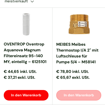
meistverkauft
OVENTROP Oventrop
MEIBES Meibes
Aquanova Magnum
Thermostop I/A 2" mit
Filtereinsatz 95-140
Luftschleuse für
MY, einteilig – 6125101
Pumpe 5/4 – M58141
Normaler Preis
Normaler Preis
Normaler Preis
Normaler Preis
€ 44,65
inkl. USt.
€ 78,80
inkl. USt.
€ 37,21 exkl. USt.
€ 65,67 exkl. USt.
In den Warenkorb
In den Warenkorb