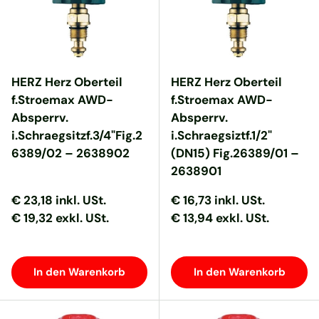
HERZ Herz Oberteil
HERZ Herz Oberteil
f.Stroemax AWD-
f.Stroemax AWD-
Absperrv.
Absperrv.
i.Schraegsitzf.3/4"Fig.2
i.Schraegsiztf.1/2"
6389/02 – 2638902
(DN15) Fig.26389/01 –
2638901
Normaler Preis
Normaler Preis
Normaler Preis
Normaler Preis
€ 23,18
inkl. USt.
€ 16,73
inkl. USt.
€ 19,32 exkl. USt.
€ 13,94 exkl. USt.
In den Warenkorb
In den Warenkorb