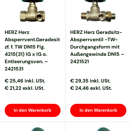
HERZ Herz
HERZ Herz Geradsitz-
Absperrvent.Geradesit
Absperrventil -TW-
zf. f. TW DN15 Fig.
Durchgangsform mit
4215(31) IG x IG o.
Außengewinde DN15 –
Entleerungsven. –
2421521
2421531
Normaler Preis
Normaler Preis
Normaler Preis
Normaler Preis
€ 25,46
inkl. USt.
€ 29,35
inkl. USt.
€ 21,22 exkl. USt.
€ 24,46 exkl. USt.
In den Warenkorb
In den Warenkorb