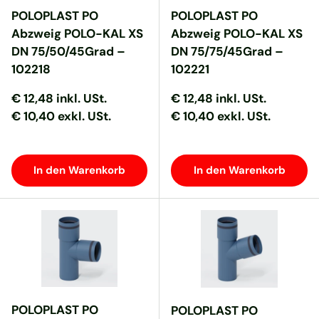
POLOPLAST PO
POLOPLAST PO
Abzweig POLO-KAL XS
Abzweig POLO-KAL XS
DN 75/50/45Grad –
DN 75/75/45Grad –
102218
102221
Normaler Preis
Normaler Preis
Normaler Preis
Normaler Preis
€ 12,48
inkl. USt.
€ 12,48
inkl. USt.
€ 10,40 exkl. USt.
€ 10,40 exkl. USt.
In den Warenkorb
In den Warenkorb
POLOPLAST PO
POLOPLAST PO