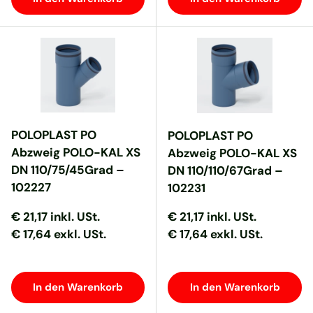
POLOPLAST PO
POLOPLAST PO
Abzweig POLO-KAL XS
Abzweig POLO-KAL XS
DN 110/75/45Grad –
DN 110/110/67Grad –
102227
102231
Normaler Preis
Normaler Preis
Normaler Preis
Normaler Preis
€ 21,17
inkl. USt.
€ 21,17
inkl. USt.
€ 17,64 exkl. USt.
€ 17,64 exkl. USt.
In den Warenkorb
In den Warenkorb