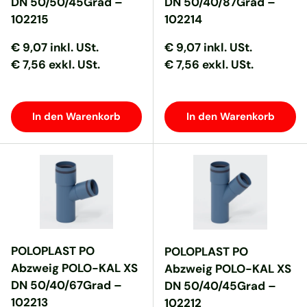
DN 50/50/45Grad –
DN 50/40/87Grad –
102215
102214
Normaler Preis
Normaler Preis
Normaler Preis
Normaler Preis
€ 9,07
inkl. USt.
€ 9,07
inkl. USt.
€ 7,56 exkl. USt.
€ 7,56 exkl. USt.
In den Warenkorb
In den Warenkorb
POLOPLAST PO
POLOPLAST PO
Abzweig POLO-KAL XS
Abzweig POLO-KAL XS
DN 50/40/67Grad –
DN 50/40/45Grad –
102213
102212