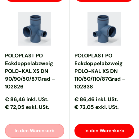
POLOPLAST PO
POLOPLAST PO
Eckdoppelabzweig
Eckdoppelabzweig
POLO-KAL XS DN
POLO-KAL XS DN
90/90/50/87Grad –
110/50/110/87Grad –
102826
102838
Normaler Preis
Normaler Preis
Normaler Preis
Normaler Preis
€ 86,46
inkl. USt.
€ 86,46
inkl. USt.
€ 72,05 exkl. USt.
€ 72,05 exkl. USt.
In den Warenkorb
In den Warenkorb