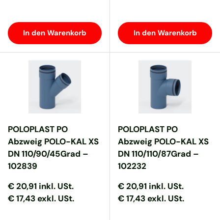
In den Warenkorb
In den Warenkorb
POLOPLAST PO
POLOPLAST PO
Abzweig POLO-KAL XS
Abzweig POLO-KAL XS
DN 110/90/45Grad –
DN 110/110/87Grad –
102839
102232
Normaler Preis
Normaler Preis
Normaler Preis
Normaler Preis
€ 20,91
inkl. USt.
€ 20,91
inkl. USt.
€ 17,43 exkl. USt.
€ 17,43 exkl. USt.