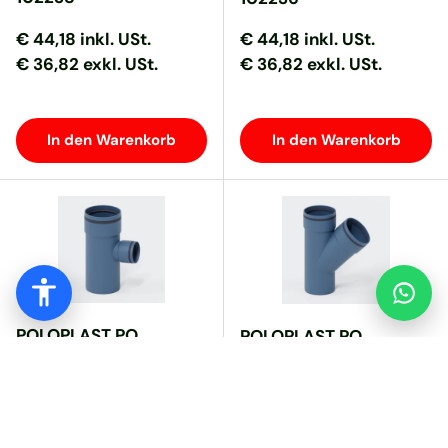
Normaler Preis
Normaler Preis
Normaler Preis
Normaler Preis
€ 44,18
inkl. USt.
€ 44,18
inkl. USt.
€ 36,82 exkl. USt.
€ 36,82 exkl. USt.
In den Warenkorb
In den Warenkorb
POLOPLAST PO
POLOPLAST PO
Abzweig POLO-KAL XS
Abzweig POLO-KAL XS
DN 125/75/87Grad –
DN 160/160/45Grad –
102235
102245