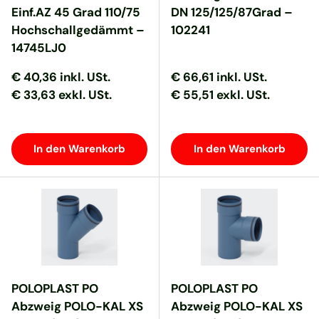
Einf.AZ 45 Grad 110/75
DN 125/125/87Grad –
Hochschallgedämmt –
102241
14745LJ0
Normaler Preis
Normaler Preis
Normaler Preis
Normaler Preis
€ 40,36
inkl. USt.
€ 66,61
inkl. USt.
€ 33,63 exkl. USt.
€ 55,51 exkl. USt.
In den Warenkorb
In den Warenkorb
POLOPLAST PO
POLOPLAST PO
Abzweig POLO-KAL XS
Abzweig POLO-KAL XS