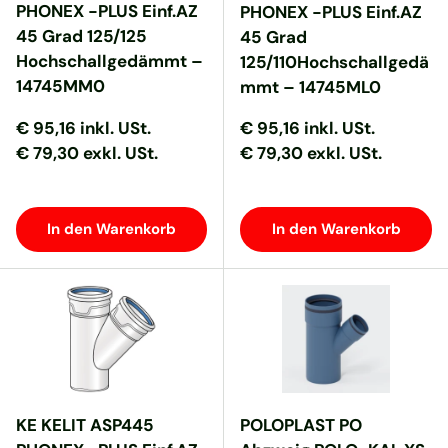
PHONEX -PLUS Einf.AZ
PHONEX -PLUS Einf.AZ
45 Grad 125/125
45 Grad
Hochschallgedämmt –
125/110Hochschallgedä
14745MM0
mmt – 14745ML0
Normaler Preis
Normaler Preis
Normaler Preis
Normaler Preis
€ 95,16
inkl. USt.
€ 95,16
inkl. USt.
€ 79,30 exkl. USt.
€ 79,30 exkl. USt.
In den Warenkorb
In den Warenkorb
KE KELIT ASP445
POLOPLAST PO