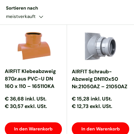
Sortieren nach
meistverkauft
AIRFIT Klebeabzweig
AIRFIT Schraub-
87Gr.aus PVC-U DN
Abzweig DN110x50
160 x 110 – 165110KA
Nr.21050AZ – 21050AZ
Normaler Preis
Normaler Preis
Normaler Preis
Normaler Preis
€ 36,68
inkl. USt.
€ 15,28
inkl. USt.
€ 30,57 exkl. USt.
€ 12,73 exkl. USt.
In den Warenkorb
In den Warenkorb