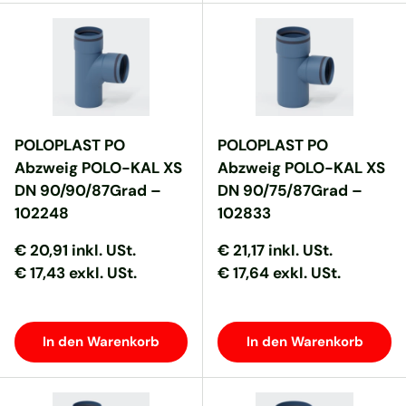
POLOPLAST PO
POLOPLAST PO
Abzweig POLO-KAL XS
Abzweig POLO-KAL XS
DN 90/90/87Grad –
DN 90/75/87Grad –
102248
102833
Normaler Preis
Normaler Preis
Normaler Preis
Normaler Preis
€ 20,91
inkl. USt.
€ 21,17
inkl. USt.
€ 17,43 exkl. USt.
€ 17,64 exkl. USt.
In den Warenkorb
In den Warenkorb