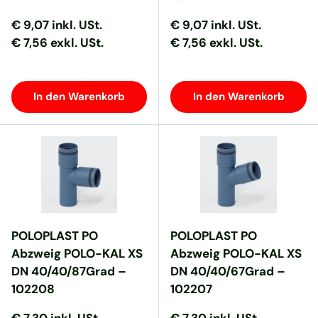
Normaler Preis
Normaler Preis
Normaler Preis
Normaler Preis
€ 9,07
inkl. USt.
€ 9,07
inkl. USt.
€ 7,56 exkl. USt.
€ 7,56 exkl. USt.
In den Warenkorb
In den Warenkorb
POLOPLAST PO
POLOPLAST PO
Abzweig POLO-KAL XS
Abzweig POLO-KAL XS
DN 40/40/87Grad –
DN 40/40/67Grad –
102208
102207
Normaler Preis
Normaler Preis
Normaler Preis
Normaler Preis