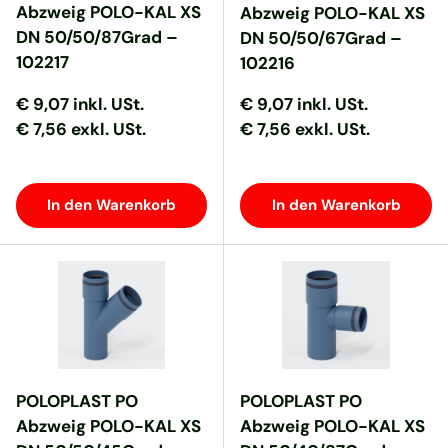
Abzweig POLO-KAL XS
Abzweig POLO-KAL XS
DN 50/50/87Grad –
DN 50/50/67Grad –
102217
102216
Normaler Preis
Normaler Preis
Normaler Preis
Normaler Preis
€ 9,07
inkl. USt.
€ 9,07
inkl. USt.
€ 7,56 exkl. USt.
€ 7,56 exkl. USt.
In den Warenkorb
In den Warenkorb
POLOPLAST PO
POLOPLAST PO
Abzweig POLO-KAL XS
Abzweig POLO-KAL XS