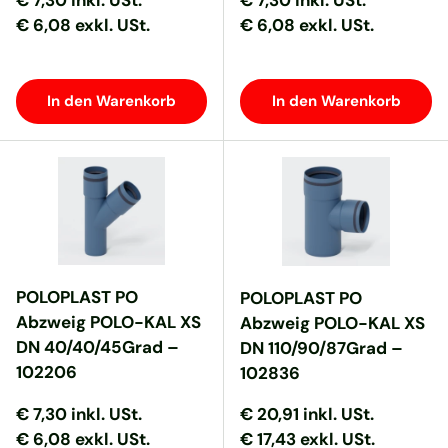
€ 7,30
inkl. USt.
€ 7,30
inkl. USt.
€ 6,08 exkl. USt.
€ 6,08 exkl. USt.
In den Warenkorb
In den Warenkorb
POLOPLAST PO
POLOPLAST PO
Abzweig POLO-KAL XS
Abzweig POLO-KAL XS
DN 40/40/45Grad –
DN 110/90/87Grad –
102206
102836
Normaler Preis
Normaler Preis
Normaler Preis
Normaler Preis
€ 7,30
inkl. USt.
€ 20,91
inkl. USt.
€ 6,08 exkl. USt.
€ 17,43 exkl. USt.