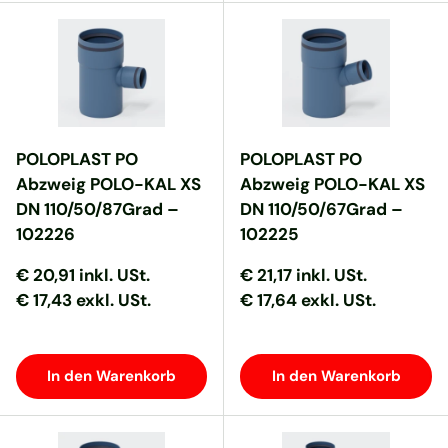
POLOPLAST PO
POLOPLAST PO
Abzweig POLO-KAL XS
Abzweig POLO-KAL XS
DN 110/50/87Grad –
DN 110/50/67Grad –
102226
102225
Normaler Preis
Normaler Preis
Normaler Preis
Normaler Preis
€ 20,91
inkl. USt.
€ 21,17
inkl. USt.
€ 17,43 exkl. USt.
€ 17,64 exkl. USt.
In den Warenkorb
In den Warenkorb