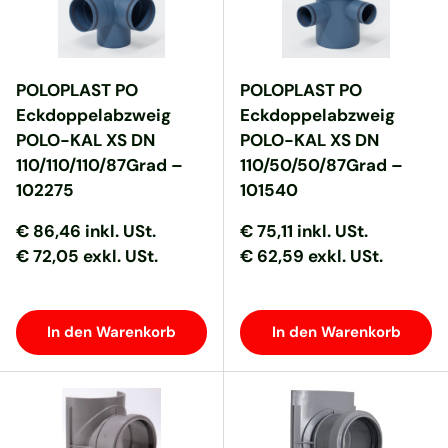
POLOPLAST PO
POLOPLAST PO
Eckdoppelabzweig
Eckdoppelabzweig
POLO-KAL XS DN
POLO-KAL XS DN
110/110/110/87Grad –
110/50/50/87Grad –
102275
101540
Normaler Preis
Normaler Preis
Normaler Preis
Normaler Preis
€ 86,46
inkl. USt.
€ 75,11
inkl. USt.
€ 72,05 exkl. USt.
€ 62,59 exkl. USt.
In den Warenkorb
In den Warenkorb