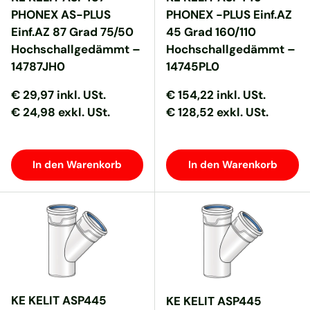
PHONEX AS-PLUS
PHONEX -PLUS Einf.AZ
Einf.AZ 87 Grad 75/50
45 Grad 160/110
Hochschallgedämmt –
Hochschallgedämmt –
14787JH0
14745PL0
Normaler Preis
Normaler Preis
Normaler Preis
Normaler Preis
€ 29,97
inkl. USt.
€ 154,22
inkl. USt.
€ 24,98 exkl. USt.
€ 128,52 exkl. USt.
In den Warenkorb
In den Warenkorb
KE KELIT ASP445
KE KELIT ASP445