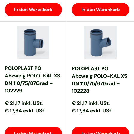
In den Warenkorb
In den Warenkorb
POLOPLAST PO
POLOPLAST PO
Abzweig POLO-KAL XS
Abzweig POLO-KAL XS
DN 110/75/87Grad –
DN 110/75/67Grad –
102229
102228
Normaler Preis
Normaler Preis
Normaler Preis
Normaler Preis
€ 21,17
inkl. USt.
€ 21,17
inkl. USt.
€ 17,64 exkl. USt.
€ 17,64 exkl. USt.
In den Warenkorb
In den Warenkorb