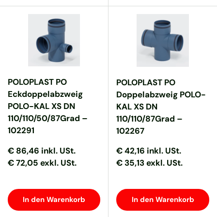
POLOPLAST PO
POLOPLAST PO
Eckdoppelabzweig
Doppelabzweig POLO-
POLO-KAL XS DN
KAL XS DN
110/110/50/87Grad –
110/110/87Grad –
102291
102267
Normaler Preis
Normaler Preis
Normaler Preis
Normaler Preis
€ 86,46
inkl. USt.
€ 42,16
inkl. USt.
€ 72,05 exkl. USt.
€ 35,13 exkl. USt.
In den Warenkorb
In den Warenkorb