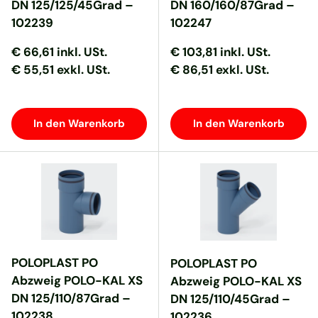
DN 125/125/45Grad –
DN 160/160/87Grad –
102239
102247
Normaler Preis
Normaler Preis
Normaler Preis
Normaler Preis
€ 66,61
inkl. USt.
€ 103,81
inkl. USt.
€ 55,51 exkl. USt.
€ 86,51 exkl. USt.
In den Warenkorb
In den Warenkorb
POLOPLAST PO
POLOPLAST PO
Abzweig POLO-KAL XS
Abzweig POLO-KAL XS
DN 125/110/87Grad –
DN 125/110/45Grad –
102238
102236