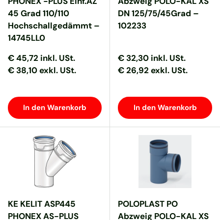
PHONEX -PLUS Einf.AZ
Abzweig POLO-KAL XS
45 Grad 110/110
DN 125/75/45Grad –
Hochschallgedämmt –
102233
14745LL0
Normaler Preis
Normaler Preis
Normaler Preis
Normaler Preis
€ 45,72
inkl. USt.
€ 32,30
inkl. USt.
€ 38,10 exkl. USt.
€ 26,92 exkl. USt.
In den Warenkorb
In den Warenkorb
KE KELIT ASP445
POLOPLAST PO
PHONEX AS-PLUS
Abzweig POLO-KAL XS