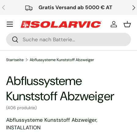
Vorherige
Nä
Gratis Versand ab 5000 € AT
Direkt zum Inhalt
Einloggen
Ein
Suchen
Suchen
Startseite
Abflussysteme Kunststoff Abzweiger
Abflussysteme
Kunststoff Abzweiger
(406 produkte)
Abflussysteme Kunststoff Abzweiger,
INSTALLATION