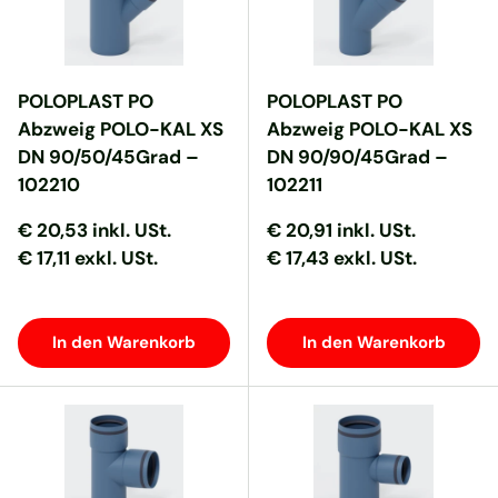
POLOPLAST PO
POLOPLAST PO
Abzweig POLO-KAL XS
Abzweig POLO-KAL XS
DN 90/50/45Grad –
DN 90/90/45Grad –
102210
102211
Normaler Preis
Normaler Preis
Normaler Preis
Normaler Preis
€ 20,53
inkl. USt.
€ 20,91
inkl. USt.
€ 17,11 exkl. USt.
€ 17,43 exkl. USt.
In den Warenkorb
In den Warenkorb