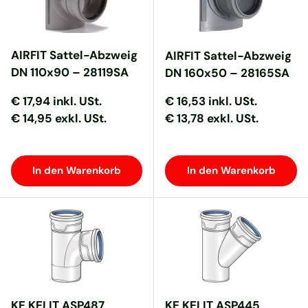
AIRFIT Sattel-Abzweig
AIRFIT Sattel-Abzweig
DN 110x90 – 28119SA
DN 160x50 – 28165SA
Normaler Preis
Normaler Preis
Normaler Preis
Normaler Preis
€ 17,94
inkl. USt.
€ 16,53
inkl. USt.
€ 14,95 exkl. USt.
€ 13,78 exkl. USt.
In den Warenkorb
In den Warenkorb
KE KELIT ASP487
KE KELIT ASP445