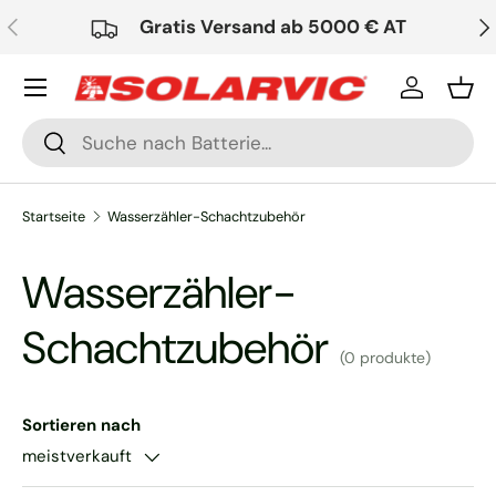
Vorherige
Nä
Gratis Versand ab 5000 € AT
Direkt zum Inhalt
Einloggen
Ein
Suchen
Suchen
Startseite
Wasserzähler-Schachtzubehör
Wasserzähler-
Schachtzubehör
(0 produkte)
Sortieren nach
meistverkauft