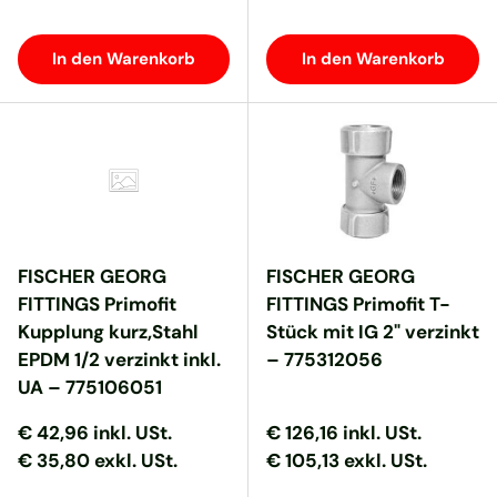
In den Warenkorb
In den Warenkorb
FISCHER GEORG
FISCHER GEORG
FITTINGS Primofit
FITTINGS Primofit T-
Kupplung kurz,Stahl
Stück mit IG 2" verzinkt
EPDM 1/2 verzinkt inkl.
– 775312056
UA – 775106051
Normaler Preis
Normaler Preis
Normaler Preis
Normaler Preis
€ 42,96
inkl. USt.
€ 126,16
inkl. USt.
€ 35,80 exkl. USt.
€ 105,13 exkl. USt.