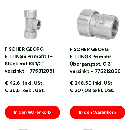
FISCHER GEORG
FISCHER GEORG
FITTINGS Primofit T-
FITTINGS Primofit
Stück mit IG 1/2"
Übergangsst.IG 3"
verzinkt – 775312051
verzinkt – 775212058
Normaler Preis
Normaler Preis
Normaler Preis
Normaler Preis
€ 42,61
inkl. USt.
€ 248,50
inkl. USt.
€ 35,51 exkl. USt.
€ 207,08 exkl. USt.
In den Warenkorb
In den Warenkorb