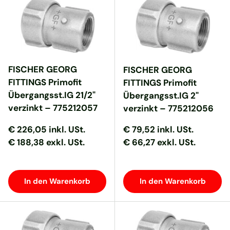
FISCHER GEORG
FISCHER GEORG
FITTINGS Primofit
FITTINGS Primofit
Übergangsst.IG 21/2"
Übergangsst.IG 2"
verzinkt – 775212057
verzinkt – 775212056
Normaler Preis
Normaler Preis
Normaler Preis
Normaler Preis
€ 226,05
inkl. USt.
€ 79,52
inkl. USt.
€ 188,38 exkl. USt.
€ 66,27 exkl. USt.
In den Warenkorb
In den Warenkorb