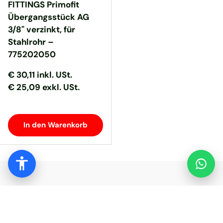
FITTINGS Primofit
Übergangsstück AG
3/8" verzinkt, für
Stahlrohr –
775202050
Normaler Preis
Normaler Preis
€ 30,11
inkl. USt.
€ 25,09 exkl. USt.
In den Warenkorb
SOLARVIC – Photovoltaik & Haustechnik
Wir liefern PV-Module, Wechselrichter,