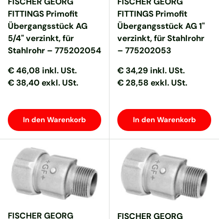
FISCHER GEORG
FISCHER GEORG
FITTINGS Primofit
FITTINGS Primofit
Übergangsstück AG
Übergangsstück AG 1"
5/4" verzinkt, für
verzinkt, für Stahlrohr
Stahlrohr – 775202054
– 775202053
Normaler Preis
Normaler Preis
Normaler Preis
Normaler Preis
€ 46,08
inkl. USt.
€ 34,29
inkl. USt.
€ 38,40 exkl. USt.
€ 28,58 exkl. USt.
In den Warenkorb
In den Warenkorb
FISCHER GEORG
FISCHER GEORG