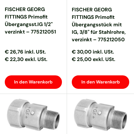
FISCHER GEORG
FISCHER GEORG
FITTINGS Primofit
FITTINGS Primofit
Übergangsst.IG 1/2"
Übergangsstück mit
verzinkt – 775212051
IG, 3/8" für Stahlrohre,
verzinkt – 775212050
Normaler Preis
Normaler Preis
Normaler Preis
Normaler Preis
€ 26,76
inkl. USt.
€ 30,00
inkl. USt.
€ 22,30 exkl. USt.
€ 25,00 exkl. USt.
In den Warenkorb
In den Warenkorb