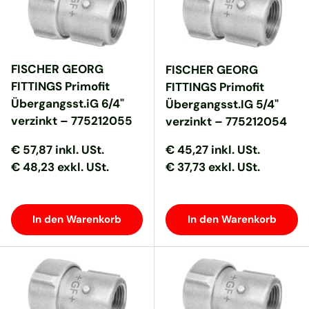
FISCHER GEORG
FISCHER GEORG
FITTINGS Primofit
FITTINGS Primofit
Übergangsst.iG 6/4"
Übergangsst.IG 5/4"
verzinkt – 775212055
verzinkt – 775212054
Normaler Preis
Normaler Preis
Normaler Preis
Normaler Preis
€ 57,87
inkl. USt.
€ 45,27
inkl. USt.
€ 48,23 exkl. USt.
€ 37,73 exkl. USt.
In den Warenkorb
In den Warenkorb