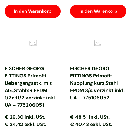
In den Warenkorb
In den Warenkorb
FISCHER GEORG
FISCHER GEORG
FITTINGS Primofit
FITTINGS Primofit
Uebergangsstk. mit
Kupplung kurz,Stahl
AG.,StahlxR EPDM
EPDM 3/4 verzinkt inkl.
1/2xR1/2 verzinkt inkl.
UA – 775106052
UA – 775206051
Normaler Preis
Normaler Preis
Normaler Preis
Normaler Preis
€ 29,30
inkl. USt.
€ 48,51
inkl. USt.
€ 24,42 exkl. USt.
€ 40,43 exkl. USt.