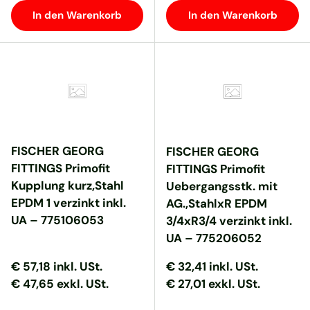
In den Warenkorb
In den Warenkorb
FISCHER GEORG
FISCHER GEORG
FITTINGS Primofit
FITTINGS Primofit
Kupplung kurz,Stahl
Uebergangsstk. mit
EPDM 1 verzinkt inkl.
AG.,StahlxR EPDM
UA – 775106053
3/4xR3/4 verzinkt inkl.
UA – 775206052
Normaler Preis
Normaler Preis
Normaler Preis
Normaler Preis
€ 57,18
inkl. USt.
€ 32,41
inkl. USt.
€ 47,65 exkl. USt.
€ 27,01 exkl. USt.