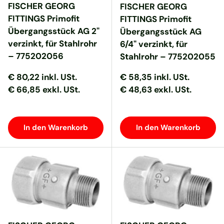
FISCHER GEORG
FISCHER GEORG
FITTINGS Primofit
FITTINGS Primofit
Übergangsstück AG 2"
Übergangsstück AG
verzinkt, für Stahlrohr
6/4" verzinkt, für
– 775202056
Stahlrohr – 775202055
Normaler Preis
Normaler Preis
Normaler Preis
Normaler Preis
€ 80,22
inkl. USt.
€ 58,35
inkl. USt.
€ 66,85 exkl. USt.
€ 48,63 exkl. USt.
In den Warenkorb
In den Warenkorb