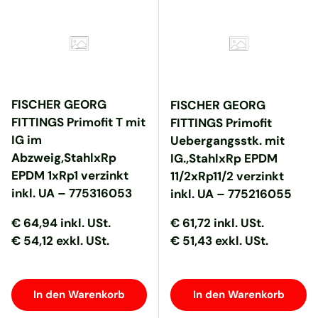
FISCHER GEORG
FISCHER GEORG
FITTINGS Primofit T mit
FITTINGS Primofit
IG im
Uebergangsstk. mit
Abzweig,StahlxRp
IG.,StahlxRp EPDM
EPDM 1xRp1 verzinkt
11/2xRp11/2 verzinkt
inkl. UA – 775316053
inkl. UA – 775216055
Normaler Preis
Normaler Preis
Normaler Preis
Normaler Preis
€ 64,94
inkl. USt.
€ 61,72
inkl. USt.
€ 54,12 exkl. USt.
€ 51,43 exkl. USt.
In den Warenkorb
In den Warenkorb