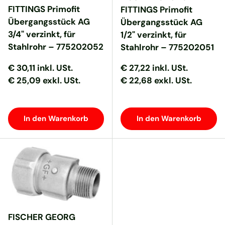
FITTINGS Primofit
FITTINGS Primofit
Übergangsstück AG
Übergangsstück AG
3/4" verzinkt, für
1/2" verzinkt, für
Stahlrohr – 775202052
Stahlrohr – 775202051
Normaler Preis
Normaler Preis
Normaler Preis
Normaler Preis
€ 30,11
inkl. USt.
€ 27,22
inkl. USt.
€ 25,09 exkl. USt.
€ 22,68 exkl. USt.
In den Warenkorb
In den Warenkorb
FISCHER GEORG