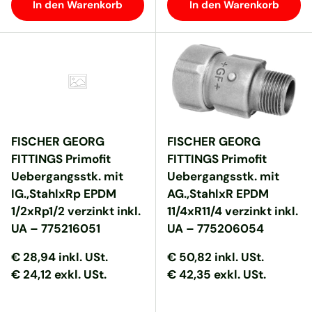
In den Warenkorb
In den Warenkorb
FISCHER GEORG
FISCHER GEORG
FITTINGS Primofit
FITTINGS Primofit
Uebergangsstk. mit
Uebergangsstk. mit
IG.,StahlxRp EPDM
AG.,StahlxR EPDM
1/2xRp1/2 verzinkt inkl.
11/4xR11/4 verzinkt inkl.
UA – 775216051
UA – 775206054
Normaler Preis
Normaler Preis
Normaler Preis
Normaler Preis
€ 28,94
inkl. USt.
€ 50,82
inkl. USt.
€ 24,12 exkl. USt.
€ 42,35 exkl. USt.