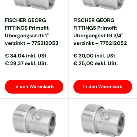
FISCHER GEORG
FISCHER GEORG
FITTINGS Primofit
FITTINGS Primofit
Übergangsst.IG 1"
Übergangsst.IG 3/4"
verzinkt – 775212053
verzinkt – 775212052
Normaler Preis
Normaler Preis
Normaler Preis
Normaler Preis
€ 34,04
inkl. USt.
€ 30,00
inkl. USt.
€ 28,37 exkl. USt.
€ 25,00 exkl. USt.
In den Warenkorb
In den Warenkorb