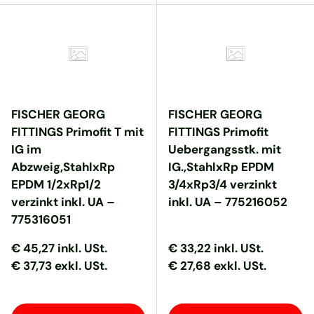
FISCHER GEORG
FISCHER GEORG
FITTINGS Primofit T mit
FITTINGS Primofit
IG im
Uebergangsstk. mit
Abzweig,StahlxRp
IG.,StahlxRp EPDM
EPDM 1/2xRp1/2
3/4xRp3/4 verzinkt
verzinkt inkl. UA –
inkl. UA – 775216052
775316051
Normaler Preis
Normaler Preis
Normaler Preis
Normaler Preis
€ 45,27
inkl. USt.
€ 33,22
inkl. USt.
€ 37,73 exkl. USt.
€ 27,68 exkl. USt.