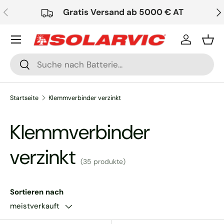
Vorherige
Nä
Gratis Versand ab 5000 € AT
Direkt zum Inhalt
Einloggen
Ein
Suchen
Suchen
Startseite
Klemmverbinder verzinkt
Klemmverbinder
verzinkt
(35 produkte)
Sortieren nach
meistverkauft