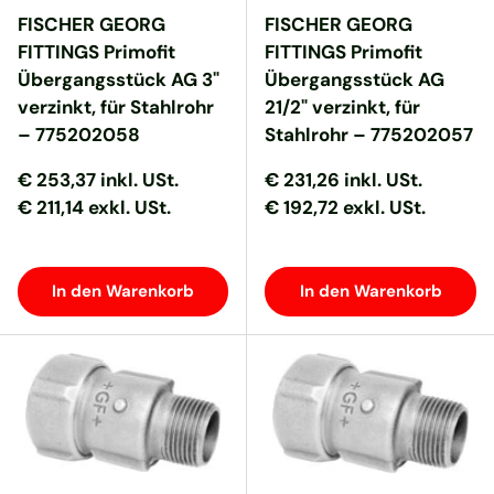
FISCHER GEORG
FISCHER GEORG
FITTINGS Primofit
FITTINGS Primofit
Übergangsstück AG 3"
Übergangsstück AG
verzinkt, für Stahlrohr
21/2" verzinkt, für
– 775202058
Stahlrohr – 775202057
Normaler Preis
Normaler Preis
Normaler Preis
Normaler Preis
€ 253,37
inkl. USt.
€ 231,26
inkl. USt.
€ 211,14 exkl. USt.
€ 192,72 exkl. USt.
In den Warenkorb
In den Warenkorb