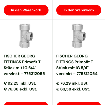
In den Warenkorb
In den Warenkorb
FISCHER GEORG
FISCHER GEORG
FITTINGS Primofit T-
FITTINGS Primofit T-
Stück mit IG 6/4"
Stück mit IG 5/4"
verzinkt – 775312055
verzinkt – 775312054
Normaler Preis
Normaler Preis
Normaler Preis
Normaler Preis
€ 92,25
inkl. USt.
€ 76,29
inkl. USt.
€ 76,88 exkl. USt.
€ 63,58 exkl. USt.