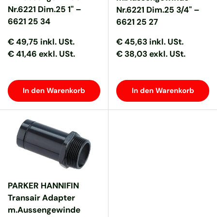
Nr.6221 Dim.25 1" –
Nr.6221 Dim.25 3/4" –
6621 25 34
6621 25 27
Normaler Preis
Normaler Preis
Normaler Preis
Normaler Preis
€ 49,75
inkl. USt.
€ 45,63
inkl. USt.
€ 41,46 exkl. USt.
€ 38,03 exkl. USt.
In den Warenkorb
In den Warenkorb
PARKER HANNIFIN
Transair Adapter
m.Aussengewinde