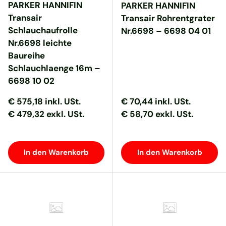
PARKER HANNIFIN
PARKER HANNIFIN
Transair
Transair Rohrentgrater
Schlauchaufrolle
Nr.6698 – 6698 04 01
Nr.6698 leichte
Baureihe
Schlauchlaenge 16m –
6698 10 02
Normaler Preis
Normaler Preis
Normaler Preis
Normaler Preis
€ 575,18
inkl. USt.
€ 70,44
inkl. USt.
€ 479,32 exkl. USt.
€ 58,70 exkl. USt.
In den Warenkorb
In den Warenkorb