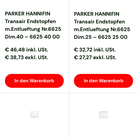
PARKER HANNIFIN
PARKER HANNIFIN
Transair Endstopfen
Transair Endstopfen
m.Entlueftung Nr.6625
m.Entlueftung Nr.6625
Dim.40 – 6625 40 00
Dim.25 – 6625 25 00
Normaler Preis
Normaler Preis
Normaler Preis
Normaler Preis
€ 46,48
inkl. USt.
€ 32,72
inkl. USt.
€ 38,73 exkl. USt.
€ 27,27 exkl. USt.
In den Warenkorb
In den Warenkorb