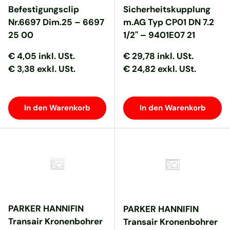
Befestigungsclip
Sicherheitskupplung
Nr.6697 Dim.25 – 6697
m.AG Typ CP01 DN 7.2
25 00
1/2" – 9401E07 21
Normaler Preis
Normaler Preis
Normaler Preis
Normaler Preis
€ 4,05
inkl. USt.
€ 29,78
inkl. USt.
€ 3,38 exkl. USt.
€ 24,82 exkl. USt.
In den Warenkorb
In den Warenkorb
PARKER HANNIFIN
PARKER HANNIFIN
Transair Kronenbohrer
Transair Kronenbohrer