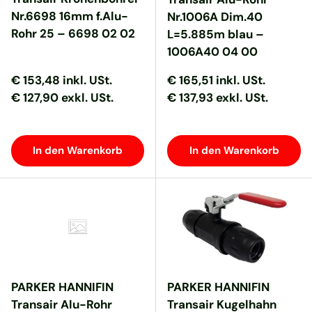
Nr.6698 16mm f.Alu-
Nr.1006A Dim.40
Rohr 25 – 6698 02 02
L=5.885m blau –
1006A40 04 00
Normaler Preis
Normaler Preis
Normaler Preis
Normaler Preis
€ 153,48
inkl. USt.
€ 165,51
inkl. USt.
€ 127,90 exkl. USt.
€ 137,93 exkl. USt.
In den Warenkorb
In den Warenkorb
PARKER HANNIFIN
PARKER HANNIFIN
Transair Alu-Rohr
Transair Kugelhahn