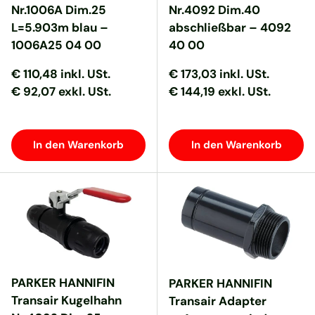
Nr.1006A Dim.25
Nr.4092 Dim.40
L=5.903m blau –
abschließbar – 4092
1006A25 04 00
40 00
Normaler Preis
Normaler Preis
Normaler Preis
Normaler Preis
€ 110,48
inkl. USt.
€ 173,03
inkl. USt.
€ 92,07 exkl. USt.
€ 144,19 exkl. USt.
In den Warenkorb
In den Warenkorb
PARKER HANNIFIN
PARKER HANNIFIN
Transair Kugelhahn
Transair Adapter