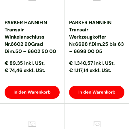
PARKER HANNIFIN
PARKER HANNIFIN
Transair
Transair
Winkelanschluss
Werkzeugkoffer
Nr.6602 90Grad
Nr.6698 f.Dim.25 bis 63
Dim.50 – 6602 50 00
– 6698 00 05
Normaler Preis
Normaler Preis
Normaler Preis
Normaler Preis
€ 89,35
inkl. USt.
€ 1.340,57
inkl. USt.
€ 74,46 exkl. USt.
€ 1.117,14 exkl. USt.
In den Warenkorb
In den Warenkorb