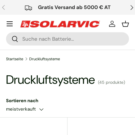
Vorherige
Nä
Gratis Versand ab 5000 € AT
Direkt zum Inhalt
Einloggen
Ein
Suchen
Suchen
Startseite
Druckluftsysteme
Druckluftsysteme
(45 produkte)
Sortieren nach
meistverkauft