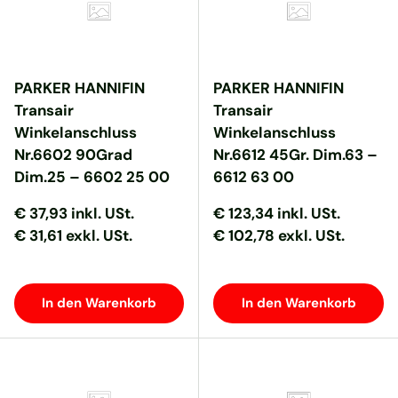
PARKER HANNIFIN
PARKER HANNIFIN
Transair
Transair
Winkelanschluss
Winkelanschluss
Nr.6602 90Grad
Nr.6612 45Gr. Dim.63 –
Dim.25 – 6602 25 00
6612 63 00
Normaler Preis
Normaler Preis
Normaler Preis
Normaler Preis
€ 37,93
inkl. USt.
€ 123,34
inkl. USt.
€ 31,61 exkl. USt.
€ 102,78 exkl. USt.
In den Warenkorb
In den Warenkorb