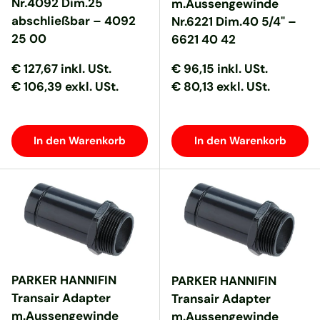
Nr.4092 Dim.25
m.Aussengewinde
abschließbar – 4092
Nr.6221 Dim.40 5/4" –
25 00
6621 40 42
Normaler Preis
Normaler Preis
Normaler Preis
Normaler Preis
€ 127,67
inkl. USt.
€ 96,15
inkl. USt.
€ 106,39 exkl. USt.
€ 80,13 exkl. USt.
In den Warenkorb
In den Warenkorb
PARKER HANNIFIN
PARKER HANNIFIN
Transair Adapter
Transair Adapter
m.Aussengewinde
m.Aussengewinde