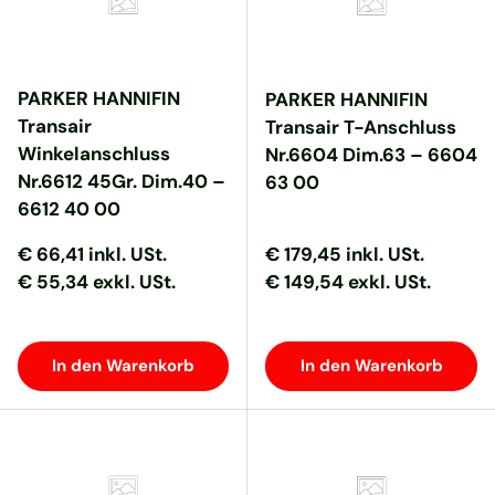
PARKER HANNIFIN
PARKER HANNIFIN
Transair
Transair T-Anschluss
Winkelanschluss
Nr.6604 Dim.63 – 6604
Nr.6612 45Gr. Dim.40 –
63 00
6612 40 00
Normaler Preis
Normaler Preis
Normaler Preis
Normaler Preis
€ 66,41
inkl. USt.
€ 179,45
inkl. USt.
€ 55,34 exkl. USt.
€ 149,54 exkl. USt.
In den Warenkorb
In den Warenkorb