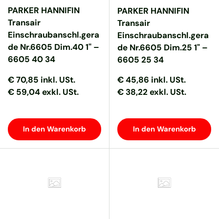
PARKER HANNIFIN
PARKER HANNIFIN
Transair
Transair
Einschraubanschl.gera
Einschraubanschl.gera
de Nr.6605 Dim.40 1" –
de Nr.6605 Dim.25 1" –
6605 40 34
6605 25 34
Normaler Preis
Normaler Preis
Normaler Preis
Normaler Preis
€ 70,85
inkl. USt.
€ 45,86
inkl. USt.
€ 59,04 exkl. USt.
€ 38,22 exkl. USt.
In den Warenkorb
In den Warenkorb