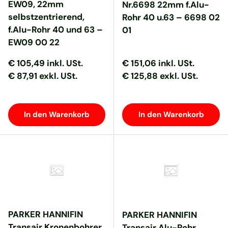
EW09, 22mm
Nr.6698 22mm f.Alu-
selbstzentrierend,
Rohr 40 u.63 – 6698 02
f.Alu-Rohr 40 und 63 –
01
EW09 00 22
Normaler Preis
Normaler Preis
Normaler Preis
Normaler Preis
€ 105,49
inkl. USt.
€ 151,06
inkl. USt.
€ 87,91 exkl. USt.
€ 125,88 exkl. USt.
In den Warenkorb
In den Warenkorb
PARKER HANNIFIN
PARKER HANNIFIN
Transair Kronenbohrer
Transair Alu-Rohr