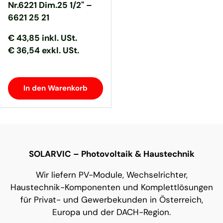
Nr.6221 Dim.25 1/2" –
6621 25 21
Normaler Preis
Normaler Preis
€ 43,85
inkl. USt.
€ 36,54 exkl. USt.
In den Warenkorb
SOLARVIC – Photovoltaik & Haustechnik
Wir liefern PV-Module, Wechselrichter,
Haustechnik-Komponenten und Komplettlösungen
für Privat- und Gewerbekunden in Österreich,
Europa und der DACH-Region.