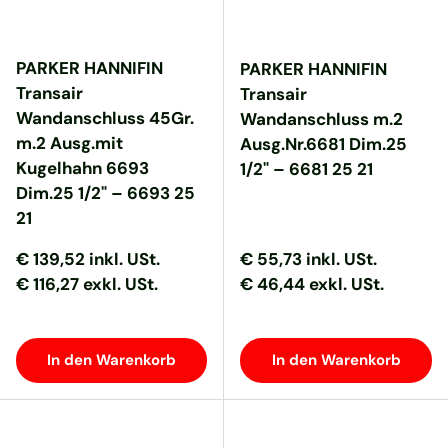
PARKER HANNIFIN
PARKER HANNIFIN
Transair
Transair
Wandanschluss 45Gr.
Wandanschluss m.2
m.2 Ausg.mit
Ausg.Nr.6681 Dim.25
Kugelhahn 6693
1/2" – 6681 25 21
Dim.25 1/2" – 6693 25
21
Normaler Preis
Normaler Preis
Normaler Preis
Normaler Preis
€ 139,52
inkl. USt.
€ 55,73
inkl. USt.
€ 116,27 exkl. USt.
€ 46,44 exkl. USt.
In den Warenkorb
In den Warenkorb