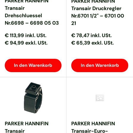
PARKER HANNIFIN
PARKER HANNIFIN
Transair
Transair Druckregler
Drehschluessel
Nr.6701 1/2" – 6701 00
Nr.6698 – 6698 05 03
21
Normaler Preis
Normaler Preis
Normaler Preis
Normaler Preis
€ 113,99
inkl. USt.
€ 78,47
inkl. USt.
€ 94,99 exkl. USt.
€ 65,39 exkl. USt.
In den Warenkorb
In den Warenkorb
PARKER HANNIFIN
PARKER HANNIFIN
Transair
Transair-Euro-