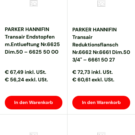
PARKER HANNIFIN
PARKER HANNIFIN
Transair Endstopfen
Transair
m.Entlueftung Nr.6625
Reduktionsflansch
Dim.50 – 6625 50 00
Nr.6662 Nr.6661 Dim.50
3/4" – 6661 50 27
Normaler Preis
Normaler Preis
Normaler Preis
Normaler Preis
€ 67,49
inkl. USt.
€ 72,73
inkl. USt.
€ 56,24 exkl. USt.
€ 60,61 exkl. USt.
In den Warenkorb
In den Warenkorb